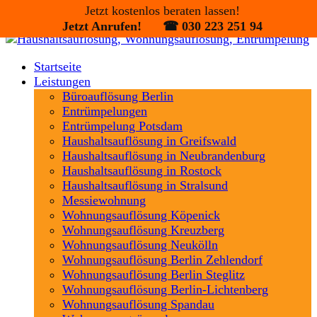
Jetzt kostenlos beraten lassen!
Jetzt kostenlos beraten lassen!
Jetzt Anrufen! ☎ 030 223 251 94
Jetzt Anrufen! ☎ 030 223 251 94
Startseite
Leistungen
Büroauflösung Berlin
Entrümpelungen
Entrümpelung Potsdam
Haushaltsauflösung in Greifswald
Haushaltsauflösung in Neubrandenburg
Haushaltsauflösung in Rostock
Haushaltsauflösung in Stralsund
Messiewohnung
Wohnungsauflösung Köpenick
Wohnungsauflösung Kreuzberg
Wohnungsauflösung Neukölln
Wohnungsauflösung Berlin Zehlendorf
Wohnungsauflösung Berlin Steglitz
Wohnungsauflösung Berlin-Lichtenberg
Wohnungsauflösung Spandau